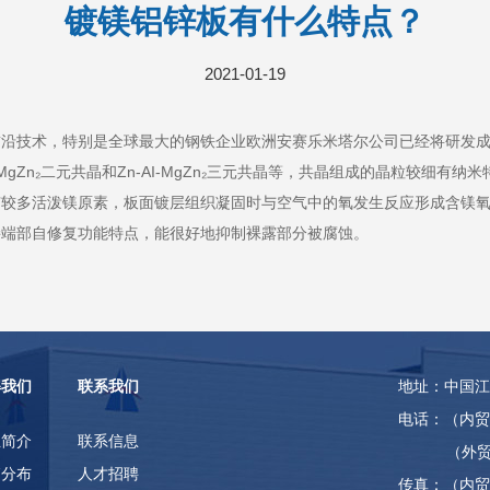
镀镁铝锌板有什么特点？
2021-01-19
前沿技术，特别是全球最大的钢铁企业欧洲安赛乐米塔尔公司已经将研发
gZn₂二元共晶和Zn-AI-MgZn₂三元共晶等，共晶组成的晶粒较细
有较多活泼镁原素，板面镀层组织凝固时与空气中的氧发生反应形成含镁
接端部自修复功能特点，能很好地抑制裸露部分被腐蚀。
解我们
联系我们
地址：中国江
电话：（内贸部）0
正简介
联系信息
（外贸部）051
销分布
人才招聘
传真：（内贸部）