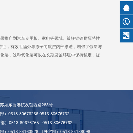
成果推广到汽车专用板、家电等领域。镀镁铝锌耐腐特性
有纳米特征，有效阻隔外界原子向镀层内部渗透，增强了镀层与
氧化层，这种氧化层可以在长期腐蚀环境中保持稳定，提
苏如东掘港镇友谊西路288号
513-80676266 0513-80676732
3-80676765 0513-80676762
0513-84163928 （外贸部）0513-84188098