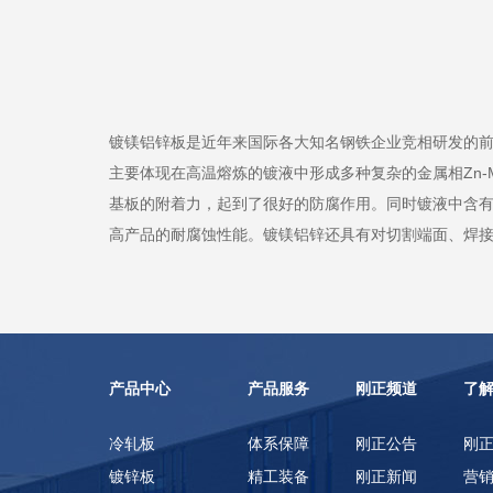
镀镁铝锌板是近年来国际各大知名钢铁企业竞相研发的
主要体现在高温熔炼的镀液中形成多种复杂的金属相Zn-M
基板的附着力，起到了很好的防腐作用。同时镀液中含
高产品的耐腐蚀性能。镀镁铝锌还具有对切割端面、焊
产品中心
产品服务
刚正频道
了
冷轧板
体系保障
刚正公告
刚
镀锌板
精工装备
刚正新闻
营