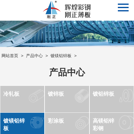
网站首页
>
产品中心
>
镀镁铝锌板
>
产品中心
冷轧板
镀锌板
镀铝锌板
镀镁铝锌
彩涂板
高镁铝锌
板
彩钢