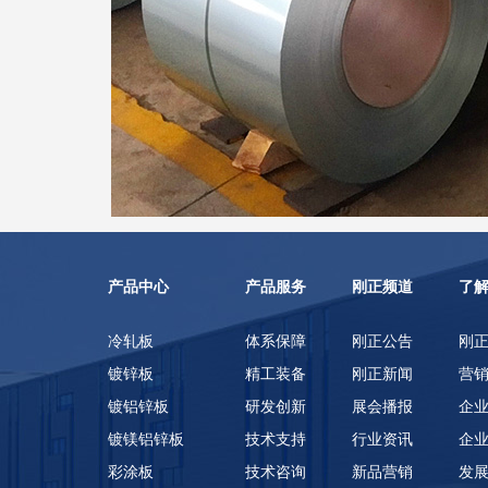
产品中心
产品服务
刚正频道
了
冷轧板
体系保障
刚正公告
刚
镀锌板
精工装备
刚正新闻
营
镀铝锌板
研发创新
展会播报
企
镀镁铝锌板
技术支持
行业资讯
企
彩涂板
技术咨询
新品营销
发